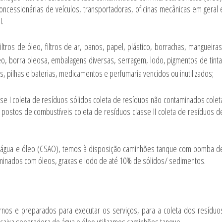
oncessionárias de veículos, transportadoras, oficinas mecânicas em geral 
I.
ltros de óleo, filtros de ar, panos, papel, plástico, borrachas, mangueiras
leo, borra oleosa, embalagens diversas, serragem, lodo, pigmentos de tinta
os, pilhas e baterias, medicamentos e perfumaria vencidos ou inutilizados;
se I
coleta de resíduos
sólidos
coleta de resíduos
não contaminados
colet
postos de combustíveis
coleta de resíduos
classe II
coleta de resíduos
d
e água e óleo (CSAO), temos à disposição caminhões tanque com bomba d
taminados com óleos, graxas e lodo de até 10% de sólidos/ sedimentos.
rnos e preparados para executar os serviços, para a coleta dos resíduo
caixa separadora de água e óleo utilizamos caminhões tanque.