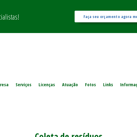
alistas!
Faça seu orçamento agora m
resa
Serviços
Licenças
Atuação
Fotos
Links
Informa
Coleta de resíduos