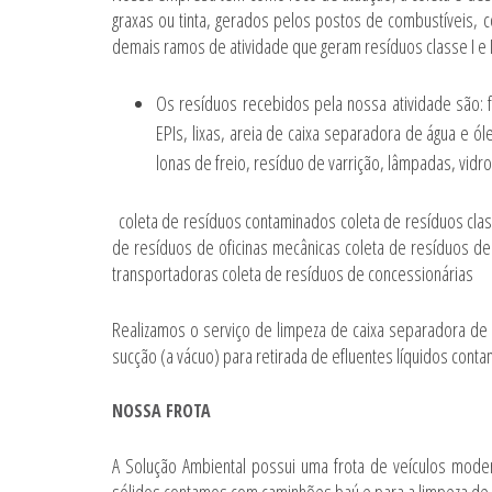
graxas ou tinta, gerados pelos postos de combustíveis, c
demais ramos de atividade que geram resíduos classe I e I
Os resíduos recebidos pela nossa atividade são: fi
EPIs, lixas, areia de caixa separadora de água e ó
lonas de freio, resíduo de varrição, lâmpadas, vidr
coleta de resíduos
contaminados
coleta de resíduos
clas
de resíduos
de oficinas mecânicas
coleta de resíduos
de 
transportadoras
coleta de resíduos
de concessionárias
Realizamos o serviço de limpeza de caixa separadora d
sucção (a vácuo) para retirada de efluentes líquidos con
NOSSA FROTA
A Solução Ambiental possui uma frota de veículos mode
sólidos contamos com caminhões baú e para a limpeza de 