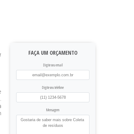
FAÇA UM ORÇAMENTO
r
Digite seu email
Digite seu telefone
e
.
a
Mensagem
m