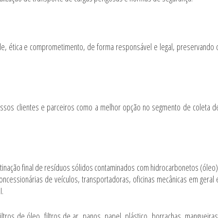
e, ética e comprometimento, de forma responsável e legal, preservando 
ssos clientes e parceiros como a melhor opção no segmento de coleta d
inação final de resíduos sólidos contaminados com hidrocarbonetos (óleo)
oncessionárias de veículos, transportadoras, oficinas mecânicas em geral 
I.
ltros de óleo, filtros de ar, panos, papel, plástico, borrachas, mangueiras