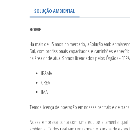
SOLUÇÃO AMBIENTAL
HOME
Há mais de 15 anos no mercado, aSolução Ambientalatend
Sul, com profissionais capacitados e caminhões especí
na área onde atua. Somos licenciados pelos Órgãos - FEP
IBAMA
CREA
IMA
Temos licença de operação em nossas centrais e de transp
Nossa empresa conta com uma equipe altamente qualifi
ambiental. Todos realizam regularmente, cursos de especi