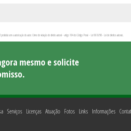
 é proibida sem a autorização do autor. Crime de violação de direito autoral – artigo 184 do Código Penal –
Lei 9610/98 - Lei de direitos autorais
.
agora mesmo e solicite
misso.
sa
Serviços
Licenças
Atuação
Fotos
Links
Informações
Conta