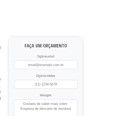
FAÇA UM ORÇAMENTO
o
Digite seu email
Digite seu telefone
e
.
r
Mensagem
a