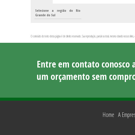
Selecione a região do Rio
Grande do Sul
O conteúdo do texto desta página é de direito reservado. Sua reprodução, parcial ou total, mesmo citando nossos links,
Entre em contato conosco 
um orçamento sem compro
Home
A Empre