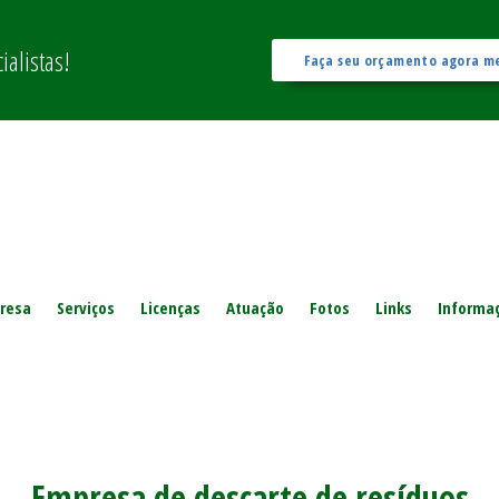
alistas!
Faça seu orçamento agora m
resa
Serviços
Licenças
Atuação
Fotos
Links
Informa
Empresa de descarte de resíduos